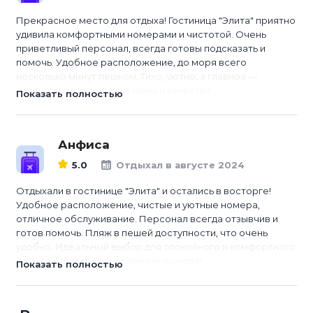
Прекрасное место для отдыха! Гостиница "Элита" приятно
удивила комфортными номерами и чистотой. Очень
приветливый персонал, всегда готовы подсказать и
помочь. Удобное расположение, до моря всего
несколько минут пешком. Тихо, уютно, а главное —
отличное соотношение цены и качества.
Показать полностью
Анфиса
5.0
Отдыхал в августе 2024
Отдыхали в гостинице "Элита" и остались в восторге!
Удобное расположение, чистые и уютные номера,
отличное обслуживание. Персонал всегда отзывчив и
готов помочь. Пляж в пешей доступности, что очень
удобно. Идеальный выбор для спокойного и комфортного
отдыха. Обязательно вернемся снова!
Показать полностью