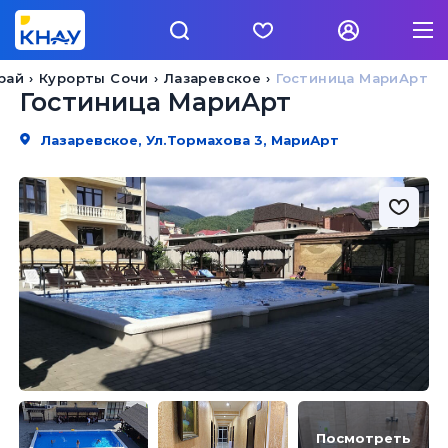
рай
Курорты Сочи
Лазаревское
Гостиница МариАрт
Гостиница МариАрт
Лазаревское, Ул.Тормахова 3, МариАрт
Посмотреть