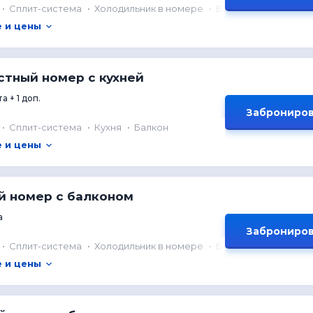
Сплит-система
Холодильник в номере
Балкон
 и цены
стный номер с кухней
а + 1 доп.
Заброниров
Сплит-система
Кухня
Балкон
 и цены
й номер с балконом
а
Заброниров
Сплит-система
Холодильник в номере
Балкон
 и цены