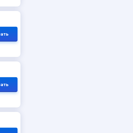
ать
ать