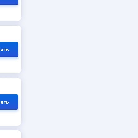
ать
ать