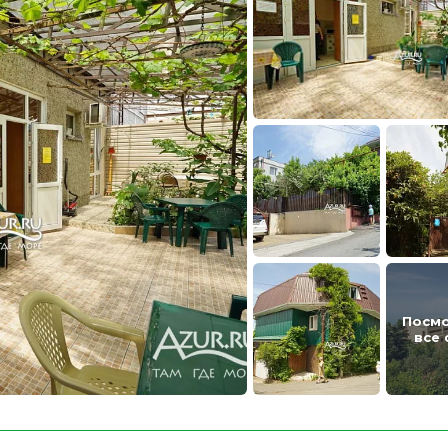
Посм
все