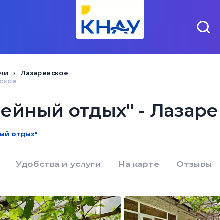
чи
Лазаревское
вское
мейный отдых" - Лазаре
ный отдых"
Удобства и услуги
На карте
Отзывы