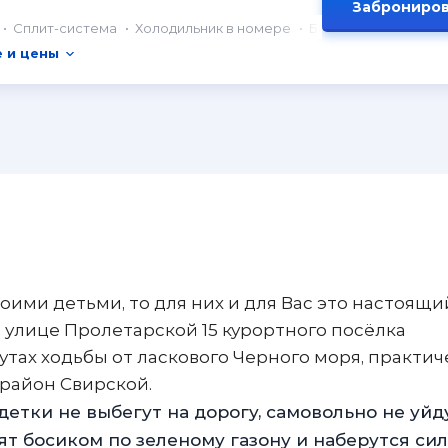
Заброниров
Сплит-система
Холодильник в номере
Балкон
 и цены
оими детьми, то для них и для Вас это настоящи
 улице Пролетарской 15 курортного посёлка
утах ходьбы от ласкового Черного моря, практич
е, район Свирской.
етки не выбегут на дорогу, самовольно не уйд
ят босиком по зеленому газону и наберутся сил