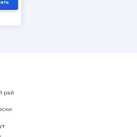
ать
й рай
ески
ут
,