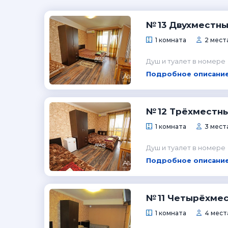
№ 13 Двухместн
1 комната
2 места
Душ и туалет в номере
Подробное описание
№ 12 Трёхместн
1 комната
3 мест
Душ и туалет в номере
Подробное описание
№ 11 Четырёхме
1 комната
4 мест