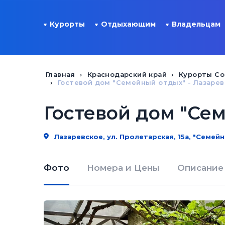
Курорты
Отдыхающим
Владельцам
Главная
Краснодарский край
Курорты Со
Гостевой дом "Семейный отдых" - Лазаре
Гостевой дом "Се
Лазаревское, ул. Пролетарская, 15а, "Семей
Фото
Номера и Цены
Описание