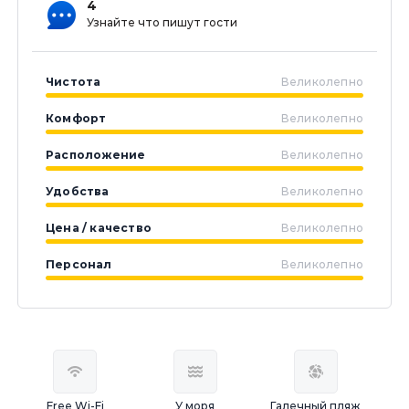
4
Узнайте что пишут гости
Чистота
Великолепно
Комфорт
Великолепно
Расположение
Великолепно
Удобства
Великолепно
Цена / качество
Великолепно
Персонал
Великолепно
Free Wi-Fi
У моря
Галечный пляж