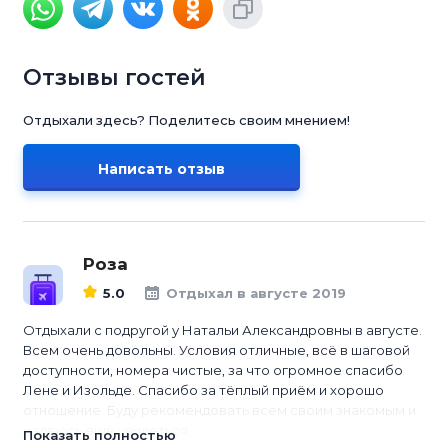
Отзывы гостей
Отдыхали здесь? Поделитесь своим мнением!
Написать отзыв
Роза
5.0
Отдыхал в августе 2019
Отдыхали с подругой у Натальи Александровны в августе.
Всем очень довольны. Условия отличные, всё в шаговой
доступности, номера чистые, за что огромное спасибо
Лене и Изольде. Спасибо за тёплый приём и хорошо
отношение. Буду рекомендовать всем своим знакомым и
надеюсь ещё увидеться.
Показать полностью