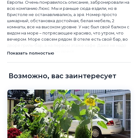
Европы. Очень понравилось описание, забронировали на
всю компанию Люкс. Мы и раньше сюда ездили, но в
Бристоле не останавливались, а зря. Номер просто
шикарный, обстановка достойная, белая мебель, 2
комнаты, все на высоком уровне. У нас был свой балкон с
видом на море – потрясающее красиво, что утром, что
вечером. Море совсем рядом. В отеле есть свой бар, во
дворе гриль-бар, а на первом этаже кафе. Даже не надо
ходить искать, где вкусно поест...
Показать полностью
Возможно, вас заинтересует