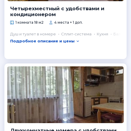
Четырехместный с удобствами и
кондиционером
1 комната 18 м2
4 места + 1 доп.
Душ и туалет в номере
Сплит-система
Кухня
Балкон
Подробное описание и цены
Двухкомнатные номера с удобствами