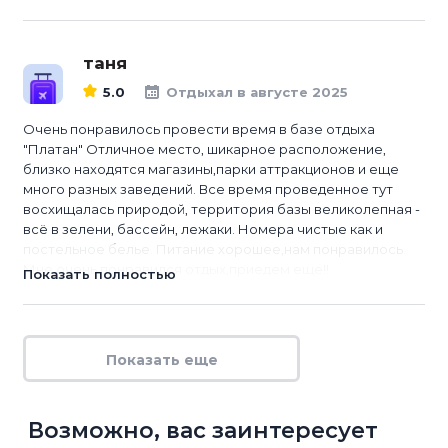
таня
5.0
Отдыхал в августе 2025
Очень понравилось провести время в базе отдыха
"Платан" Отличное место, шикарное расположение,
близко находятся магазины,парки аттракционов и еще
много разных заведений. Все время проведенное тут
восхищалась природой, территория базы великолепная -
всё в зелени, бассейн, лежаки. Номера чистые как и
постельное белье. Питание хорошее,нам понравилось.
Мне очень понравился отдых,приедем еще!!
Показать полностью
Показать еще
Возможно, вас заинтересует