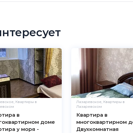
интересует
еликолепно
еликолепно
ние
Великолепно
Великолепно
Великолепно
евское, Квартиры в
Лазаревское, Квартиры в
евском
Лазаревском
Великолепно
ртира в
Квартира в
гоквартирном доме
многоквартирном д
ртира у моря -
Двухкомнатная