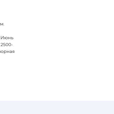
м.
0 Июнь
 2500-
оворная