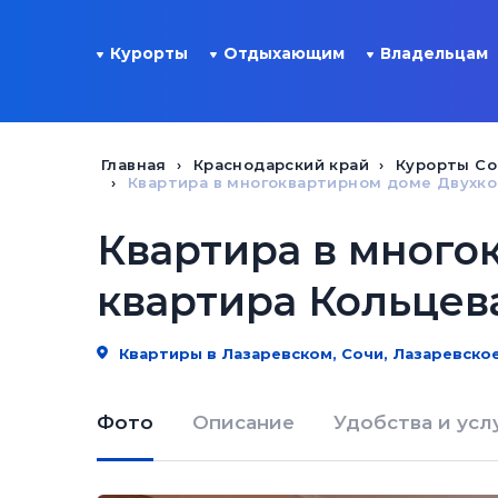
Курорты
Отдыхающим
Владельцам
Главная
Краснодарский край
Курорты Со
Квартира в многоквартирном доме Двухко
Квартира в много
квартира Кольцев
Квартиры в Лазаревском, Сочи, Лазаревское
Фото
Описание
Удобства и усл