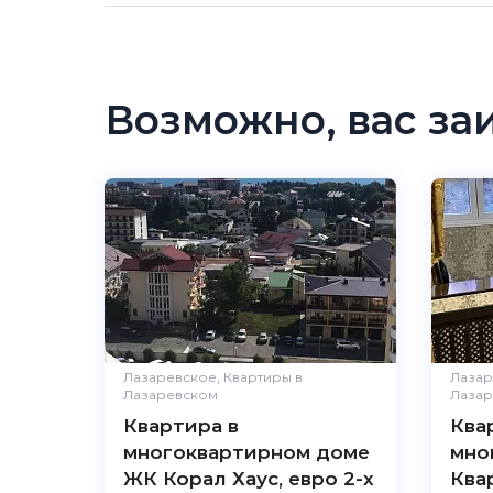
Возможно, вас за
5.0
Чистота
В
Комфорт
В
Расположе
Удобства
Цена /
Лазаревское, Квартиры в
качество
Лазар
Лазаревском
Лазар
Персонал
Квартира в
Ква
многоквартирном доме
мно
ЖК Корал Хаус, евро 2-х
Ква