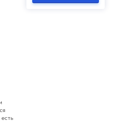
и
ся
 есть