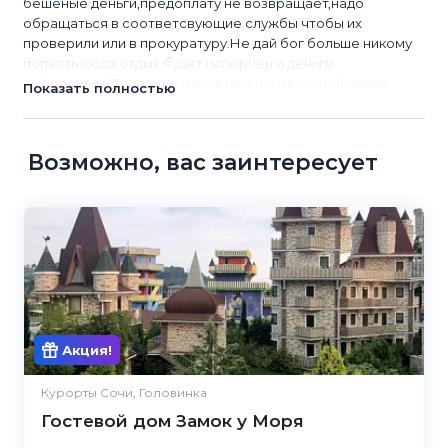
бешеные деньги,предоплату не возвращает,надо
обращаться в соответсвующие службы чтобы их
проверили или в прокуратуру.Не дай бог больше никому
попасть сюда,отдых будет испорчен и деньги
выброшены.Пидарасы и вонючки неизвестной нации
Показать полностью
Возможно, вас заинтересует
5.0
Акция!
Курорты Сочи, Головинка
Гостевой дом Замок у Моря