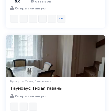
5.0
15 отзывов
Открытие август
Курорты Сочи, Головинка
Таунхаус Тихая гавань
Открытие август