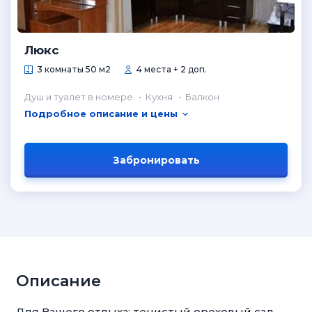
Люкс
3 комнаты 50 м2
4 места + 2 доп.
Душ и туалет в номере
Кухня
Балкон
Подробное описание и цены
Забронировать
Описание
Для Вашего отдыха: тенистый ореховый сад