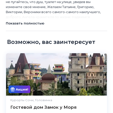
не пугайтесь, что душ, туалет на улице, увидев вы
измените своё мнение, Желаем Татьяне, Григорию,
Виктории, Вероники всего самого-самого наилучшего,
доброго, Ангела-хранителя по жизни. Надеемся
увидеться в 2026 году
Показать полностью
Возможно, вас заинтересует
5.0
Акция!
Курорты Сочи, Головинка
Гостевой дом Замок у Моря