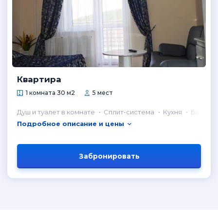
Квартира
1 комната 30 м2
5 мест
Душ и туалет в комнате
Сплит-система
Кухня
Балкон
Подробное описание и цены
Забронировать