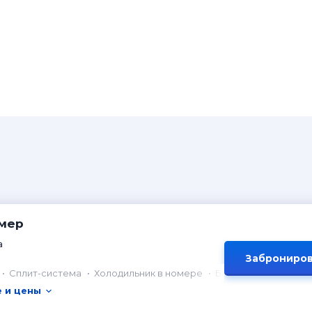
мер
а
Заброниров
Сплит-система
Холодильник в номере
Балкон
 и цены