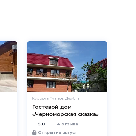
5.0
Чистота
Ве
Комфорт
Ве
Расположен
Удобства
В
Цена /
качество
Курорты Туапсе, Джубга
Гостевой дом
Персонал
В
«Черноморская сказка»
5.0
4 отзыва
Открытие август