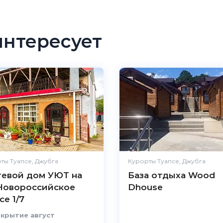
интересует
ты Туапсе, Джубга
Курорты Туапсе, Джубга
тевой дом УЮТ на
База отдыха Wood
 Новороссийское
Dhouse
е 1/7
крытие август