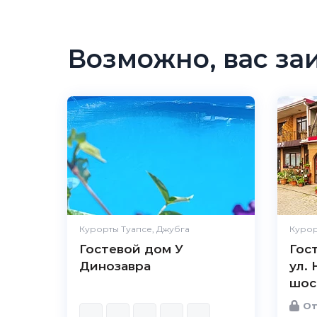
Возможно, вас за
Курорты Туапсе, Джубга
Курор
Гостевой дом У
Гос
Динозавра
ул.
шосс
От