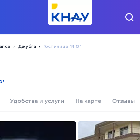
апсе
Джубга
Гостиница "RIO"
O"
Удобства и услуги
На карте
Отзывы