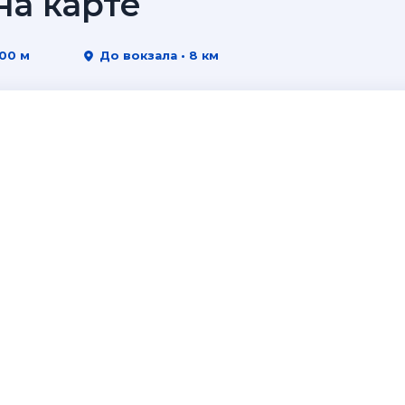
а карте
500 м
До вокзала • 8 км