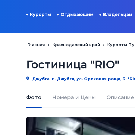
Курорты
Отдыхающим
Владельцам
Главная
Краснодарский край
Курорты Ту
Гостиница "RIO"
Джубга, п. Джубга, ул. Ореховая роща, 3, "RI
Фото
Номера и Цены
Описание