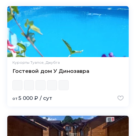
Курорты Туапсе, Джубга
Гостевой дом У Динозавра
5 000 ₽ / сут
от