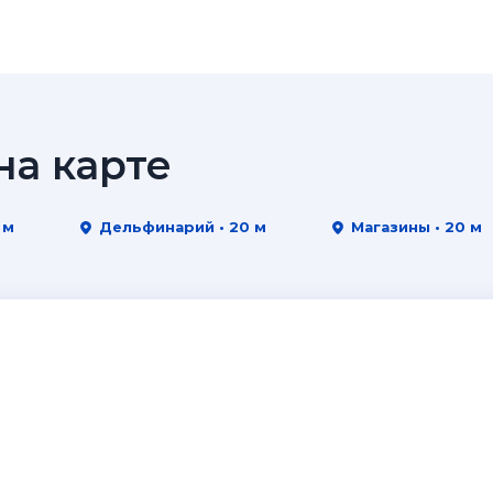
а карте
 м
Дельфинарий • 20 м
Магазины • 20 м