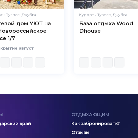
ты Туапсе, Джубга
Курорты Туапсе, Джубга
тевой дом УЮТ на
База отдыха Wood
 Новороссийское
Dhouse
е 1/7
крытие август
Ы
ОТДЫХАЮЩИМ
арский край
Как забронировать?
Отзывы