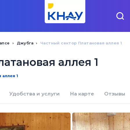
апсе
Джубга
Частный сектор Платановая аллея 1
атановая аллея 1
 аллея 1
Удобства и услуги
На карте
Отзывы