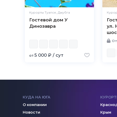
Курорты Туапсе, Джубга
Курор
Гостевой дом У
Гос
Динозавра
ул.
шосс
От
5 000 ₽ / сут
от
КУДА НА ЮГА
КУРОРТ
О компании
Краснод
Новости
Крым