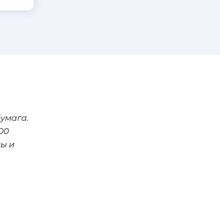
умага.
00
ны и