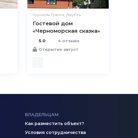
Цена /
качество
Курорты Туапсе, Джубга
Гостевой дом
Персонал
В
«Черноморская сказка»
5.0
4 отзыва
Открытие август
ВЛАДЕЛЬЦАМ
Как разместить объект?
Условия сотрудничества