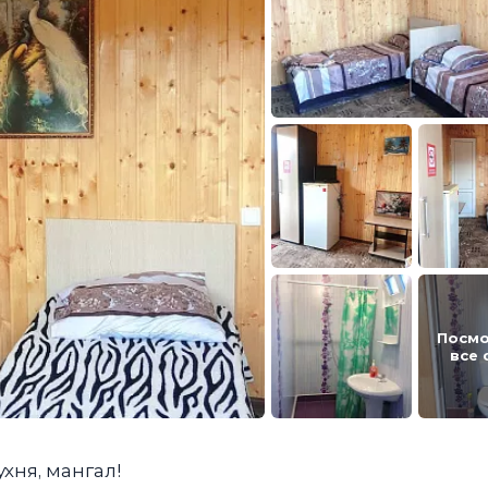
Посмо
все 
хня, мангал!