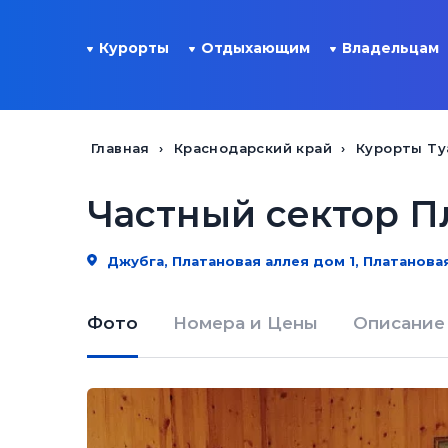
Курорты
Отдыхающим
Владельцам
Главная
Краснодарский край
Курорты Ту
Частный сектор Пл
Джубга, Платановая аллея дом 1, Платановая
Фото
Номера и Цены
Описание