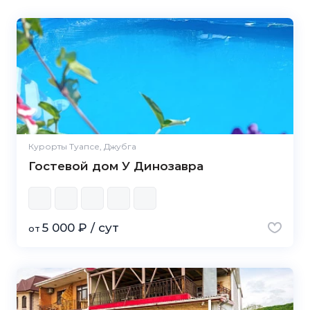
Курорты Туапсе, Джубга
Гостевой дом У Динозавра
5 000 ₽ / сут
от