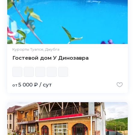
Курорты Туапсе, Джубга
Гостевой дом У Динозавра
5 000 ₽ / сут
от