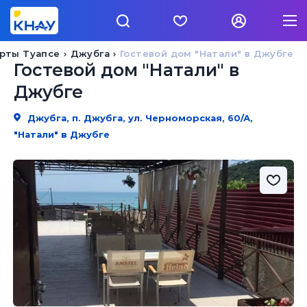
рты Туапсе
Джубга
Гостевой дом "Натали" в Джубге
Гостевой дом "Натали" в
Джубге
Джубга, п. Джубга, ул. Черноморская, 60/А,
"Натали" в Джубге