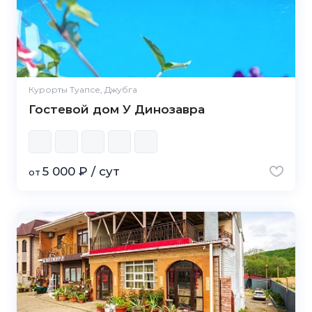
Курорты Туапсе, Джубга
Гостевой дом У Динозавра
5 000 ₽ / сут
от