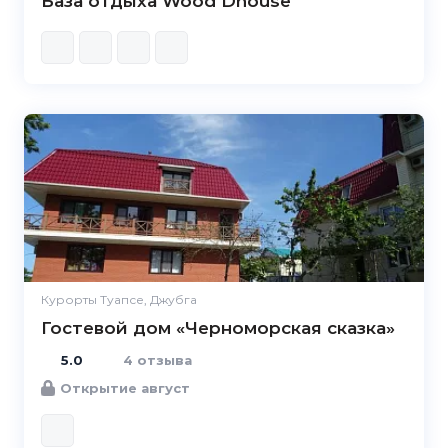
База отдыха Wood Dhouse
5.0
Курорты Туапсе, Джубга
Гостевой дом «Черноморская сказка»
5.0
4 отзыва
Открытие август