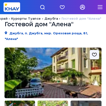
край
Курорты Туапсе
Джубга
Гостевой дом "Алена"
Гостевой дом "Алена"
Джубга, п. Джубга, мкр. Ореховая роща, 81,
"Алена"