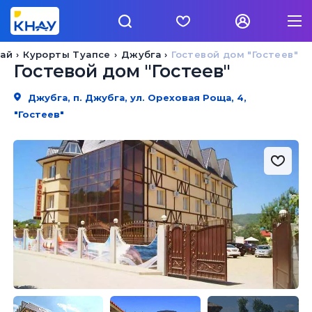
рай
Курорты Туапсе
Джубга
Гостевой дом "Гостеев"
Гостевой дом "Гостеев"
Джубга, п. Джубга, ул. Ореховая Роща, 4,
"Гостеев"