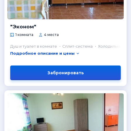
"Эконом"
1 комната
4 места
Душ и туалет в комнате
Сплит-система
Холодильник в 
Подробное описание и цены
Забронировать