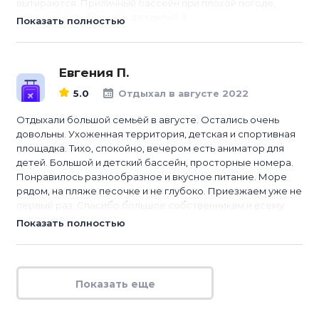
вытираются. Приличный бассейн при плохой погоде,
опять же есть бассейн для детей. Е...
Показать полностью
Евгения П.
5.0
Отдыхал в августе 2022
Отдыхали большой семьёй в августе. Остались очень
довольны. Ухоженная территория, детская и спортивная
площадка. Тихо, спокойно, вечером есть аниматор для
детей. Большой и детский бассейн, просторные номера.
Понравилось разнообразное и вкусное питание. Море
рядом, на пляже песочке и не глубоко. Приезжаем уже не
первый раз. Спасибо большое собственникам и всему
персоналу!!!
Показать полностью
Показать еще