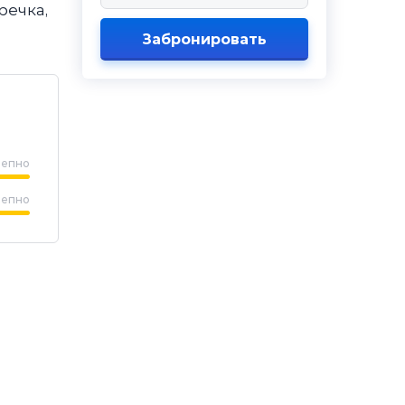
речка,
Забронировать
лепно
лепно