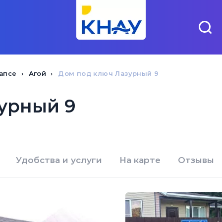
апсе
Агой
Дом под ключ Лазурный 9
урный 9
Удобства и услуги
На карте
Отзывы