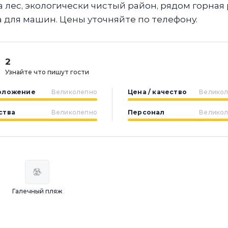
а лес, экологически чистый район, рядом горная 
а для машин. Цены уточняйте по телефону.
2
Узнайте что пишут гости
оложение
Великолепно
Цена / качество
Велико
ства
Великолепно
Персонал
Велико
Галечный пляж