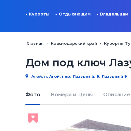
Курорты
Отдыхающим
Владельцам
Главная
Краснодарский край
Курорты Ту
Дом под ключ Лаз
Агой, п. Агой, пер. Лазурный, 9, Лазурный 9
Фото
Номера и Цены
Описание