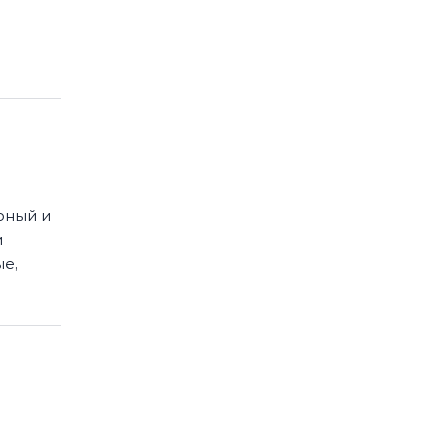
рный и
и
е,