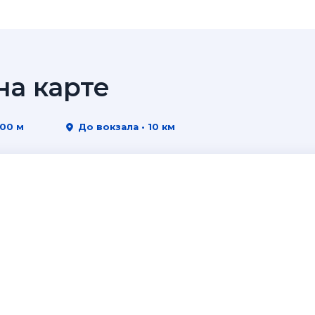
а карте
500 м
До вокзала • 10 км