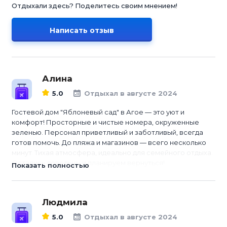
Отдыхали здесь? Поделитесь своим мнением!
Написать отзыв
Алина
5.0
Отдыхал в августе 2024
Гостевой дом "Яблоневый сад" в Агое — это уют и
комфорт! Просторные и чистые номера, окруженные
зеленью. Персонал приветливый и заботливый, всегда
готов помочь. До пляжа и магазинов — всего несколько
минут. Тихая атмосфера, идеально для семейного отдыха.
Остались довольны и планируем вернуться!
Показать полностью
Людмила
5.0
Отдыхал в августе 2024