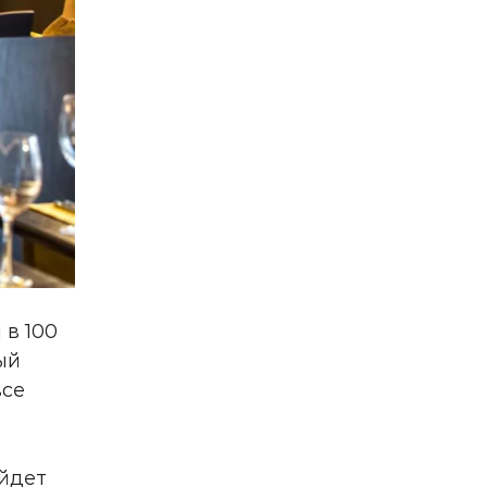
 в 100
ый
все
йдет