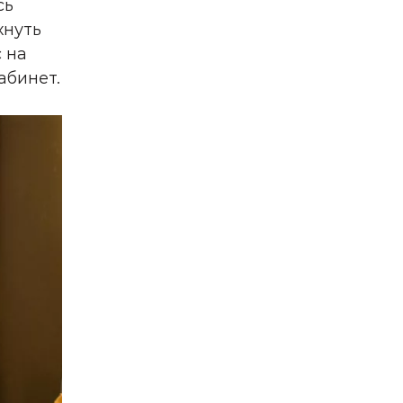
сь
хнуть
 на
абинет.