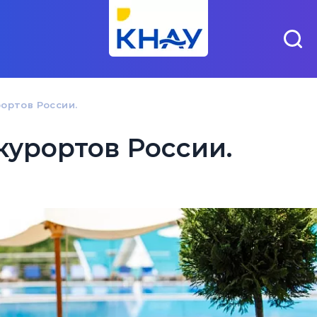
рортов России.
курортов России.