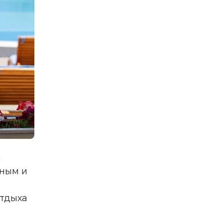
и
зным и
отдыха