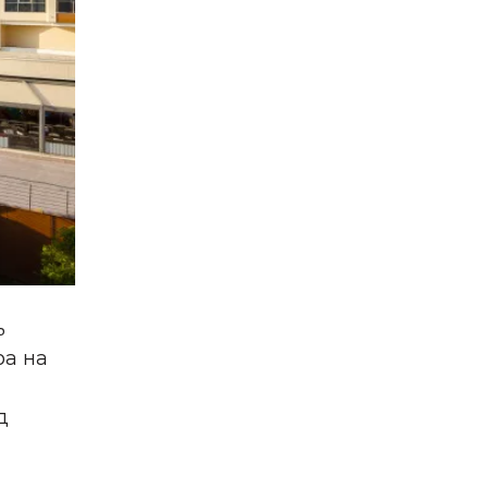
ь
ра на
д