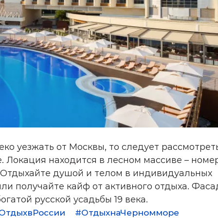
леко уезжать от Москвы, то следует рассмотрет
. Локация находится в лесном массиве – номе
. Отдыхайте душой и телом в индивидуальных
ли получайте кайф от активного отдыха. Фаса
огатой русской усадьбы 19 века.
ОтдыхвРоссии
#ОтдыхнаЧерномморе