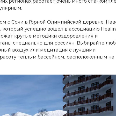
ких регионах работает очень много спа-компле
пулярным.
м с Сочи в Горной Олимпийской деревне. Нав
ь, который успешно вошел в ассоциацию Heali
едложат крутые методики оздоровления и
отаны специально для россиян. Выбирайте лю
орный воздух или медитация с лучшими
красоту теплым бассейном, расположенным на
.