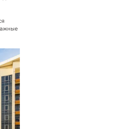
ся
сажные