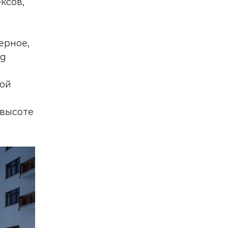
ксов,
ерное,
ng
бой
 высоте