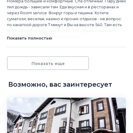
Номера большие и комфортные. Спа отличный. Пару дней
лил дождь - зависали там. Еда вкусная и в ресторанах и
через Room service. Вокруг горы и тишина. Хотите
суматохи, веселья, казино и прочих отдыхов - не вопрос:
по канатной дороге 7 минут и Вы на высоте 540. Там есть
все и на любой вкус. Тем более, что обратно можно
добраться на организованном тран...
Показать полностью
Показать еще
Возможно, вас заинтересует