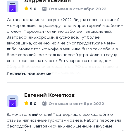
Андрей Есейкин
5.0
Отдыхал в сентябре 2022
Останавливались в августе 2022. Вид на горы - отличный.
Номер делюкс по размеру - очень просторный и рабочим
столом. Персонал - отлично работает, вышколеный.
Завтрак очень хороший, вкусно все. Тут более
вкусовщина, конечно, но я не смог придраться к чему-
либо. Может только кофе в машинке было так себе, а в
баре хороший кофе только после 9 утра. Ходил в сауну-
спа - тоже все на высоте. Есть парковка в соседнем
Сбере. В общем, очень рад, что в РФ есть отели такого
уровня! Отель однозначно сделал о...
Показать полностью
Евгений Кочетков
5.0
Отдыхал в октябре 2022
Замечательный отель! Подтверждаю все хвалебные
отзывы написанные туристами ранее. Работа персонала
бесподобна! Завтраки очень насыщенные и вкусные!