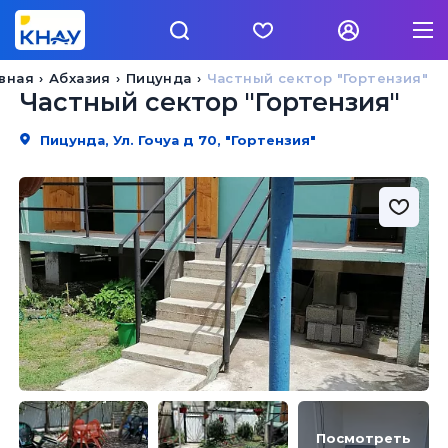
авная
Абхазия
Пицунда
Частный сектор "Гортензия"
Частный сектор "Гортензия"
Пицунда, Ул. Гочуа д 70, "Гортензия"
Посмотреть