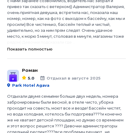
с нами заранее созвонились, водитель нас забрал и
привез так сказать с ветерком)) Администратор Валерия,
очень приятная девушка, встретила нас, показала наш
номер, номер, как на фото с выходом к бассейну, как мы и
просили) Все чистенько, бассейн теплый и чистый,
удивительно, но за ним прям следят. Очень удачное
место, к морю 5 минут, столовая в минуте, магазины тоже
рядом) Девочки подсказали где ...
Показать полностью
Роман
5.0
Отдыхал в августе 2025
Park Hotel Agava
Отдыхали двумя семьями больше двух недель, номера
забронированы были весной, в отеле чисто, уборка
проходит на совесть, моют все и везде! Бассейн чистят,
но вода холодная, хотелось бы подогрева????и конечно
же не хватает детской площадки, но думаю со временем
и этот вопрос решится ???? Девочки администраторы
отдельный респект????все проблемы решают , не