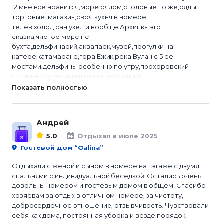
12,мне все нравится,море рядом,столовые то же,ряды
торговые ,магазин,своя кухня,в номере
телев.холод.сан.узел.и вообще Архипка это
сказка,чистое море не
бухта,дельфинарий,аквапарк,музей,прогулки на
катере,катамаране,гора Ежик,река Вулан с 5 ее
мостами,дельфины особенно по утру,прохоровский
пляж,не скучно ни детям ни взрослым.
Показать полностью
Андрей
5.0
Отдыхал в июле 2025
Гостевой дом “Galina”
Отдыхали с женой и сыном в номере на 1 этаже с двумя
спальнями с индивидуальной беседкой. Остались очень
довольны номером и гостевым домом в общем. Спасибо
хозяевам за отдых в отличном номере, за чистоту,
добросердечное отношение, отзывчивость. Чувствовали
себя как дома, постоянная уборка и везде порядок,