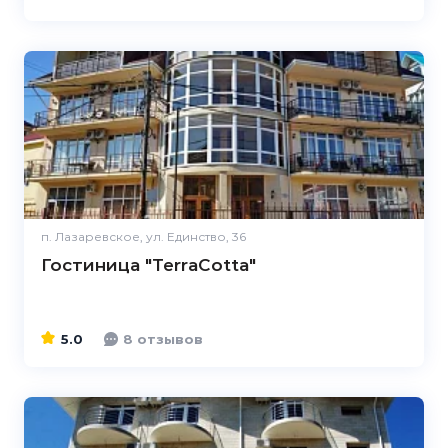
5.0
п. Лазаревское, ул. Единство, 36
Гостиница "TerraCotta"
5.0
8 отзывов
5.0