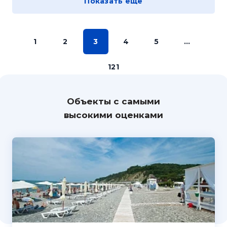
Показать еще
1
2
3
4
5
...
121
Объекты с самыми
высокими оценками