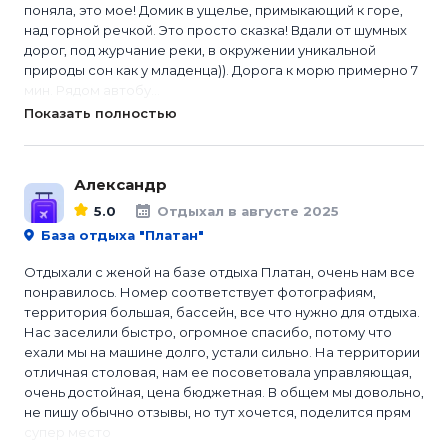
поняла, это мое! Домик в ущелье, примыкающий к горе,
над горной речкой. Это просто сказка! Вдали от шумных
дорог, под журчание реки, в окружении уникальной
природы сон как у младенца)). Дорога к морю примерно 7
мин. Рядом автобу...
Показать полностью
Александр
5.0
Отдыхал в августе 2025
База отдыха "Платан"
Отдыхали с женой на базе отдыха Платан, очень нам все
понравилось. Номер соответствует фотографиям,
территория большая, бассейн, все что нужно для отдыха.
Нас заселили быстро, огромное спасибо, потому что
ехали мы на машине долго, устали сильно. На территории
отличная столовая, нам ее посоветовала управляющая,
очень достойная, цена бюджетная. В общем мы довольно,
не пишу обычно отзывы, но тут хочется, поделится прям
супер место