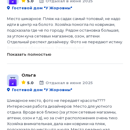
5.0
Отдыхал в июне 2025
Гостевой дом "У Жоровны"
Место шикарное. Пляж на садах самый топовый, не надо
идти в центр на болото. Хозяйка помогла по коврикам,
подсказала где чё по городу. Рядом остановка большая,
за углом куча сетевых магазинов, озон, аптеки.
Отдельный респект дизайнеру. Фото не передают истину.
Вернёмся обязательно. Рекомендуем!
Показать полностью
Ольга
5.0
Отдыхал в июне 2025
Гостевой дом "У Жоровны"
Шикарное место, фото не передаёт красоты????
Интересная работа дизайнеров. Место для уютного
отдыха. Вроде всё близко (за углом сетевые магазины,
аптеки, озон и т.д), но за счёт расположения очень тихо.
Хозяйка внимательная, дала нам коврики на пляж,
подсказала по месту что и куда. Место реально над