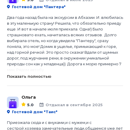
Гостевой дом "Пантера"
Два года назад была на экскурсии в Абхазии. И..влюбилась
в эту маленькую страну! Решила, что обязательно приеду
еще. И вот в начале июля приехала. Одна!) Было
страшновато ехать, начиталась всяких отзывов.. Долго
выбирала отель, но когда увидела "Пантеру", сразу
поняла, это мое! Домик в ущелье, примыкающий к горе,
над горной речкой. Это просто сказка! Вдали от шумных
дорог, под журчание реки, в окружении уникальной
природы сон как у младенца)). Дорога к морю примерно 7
мин. Рядом автобу...
Показать полностью
Ольга
5.0
Отдыхал в сентябре 2025
Гостевой дом "Таис"
Приезжала сюда и с внуками,и с мужем,и с
сестрой.хозяева замечательные люди,общаемся уже лет