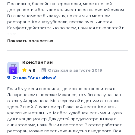
Правильно, бассейн на территории, море в пешей
доступности и большое количество развлечений рядом.
В нашем номере была кухня, но ели мы в местном
ресторане. Комнату убирали, всегда очень чистая.
Комфорт действительно во всем, начиная от кроватей и
зака...
Показать полностью
Константин
4.8
Отдыхал в августе 2019
Отель "AndriaNova"
Если бы у меня спросили, где можно остановиться в
Лазаревском в поселке Макопсе, то я бы сразу назвал
отель у Андрианова. Мы с супругой и детьми отдыхали
здесь 7 дней. Сняли номер Люкс на 4 места. Комнаты
красивые и стильные. Мебель удобная, есть мини-кухня,
душ и кондиционер. Для детей предусмотрены шоу с
аниматорами, наши были в восторге. В отеле работает
ресторан, можно поесть очень вкусно и недорого. Вся