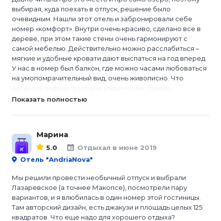
выбирая, куда поехать в отпуск, решение было
очевидным. Нашли этот отель и забронировали себе
номер «комфорт». Внутри очень красиво, сделано все в
дереве, при этом такие стены очень гармонируют с
самой мебелью. Действительно можно расслабиться –
мягкие и удобные кровати дают выспаться на год вперед.
У нас в номер был балкон, где можно часами любоваться
на умопомрачительный вид, очень живописно. Что
касается инфраструктуры: рядом пляж, буквал...
Показать полностью
Марина
5.0
Отдыхал в июне 2019
Отель "AndriaNova"
Мы решили провести необычный отпуск и выбрали
Лазаревское (а точнее Макопсе), посмотрели пару
вариантов, и я влюбилась в один номер этой гостиницы.
Там авторский дизайн, есть джакузи и площадь целых 125
квадратов. Что еще надо для хорошего отдыха?