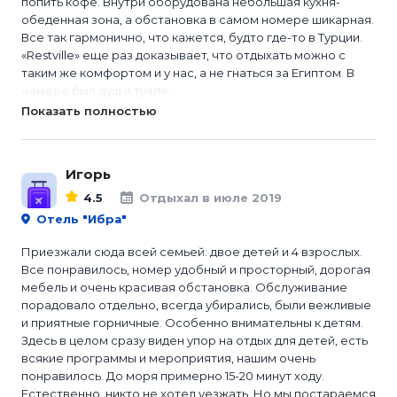
попить кофе. Внутри оборудована небольшая кухня-
обеденная зона, а обстановка в самом номере шикарная.
Все так гармонично, что кажется, будто где-то в Турции.
«Restville» еще раз доказывает, что отдыхать можно с
таким же комфортом и у нас, а не гнаться за Египтом. В
номере был душ и туале...
Показать полностью
Игорь
4.5
Отдыхал в июле 2019
Отель "Ибра"
Приезжали сюда всей семьей: двое детей и 4 взрослых.
Все понравилось, номер удобный и просторный, дорогая
мебель и очень красивая обстановка. Обслуживание
порадовало отдельно, всегда убирались, были вежливые
и приятные горничные. Особенно внимательны к детям.
Здесь в целом сразу виден упор на отдых для детей, есть
всякие программы и мероприятия, нашим очень
понравилось. До моря примерно 15-20 минут ходу.
Естественно, никто не хотел уезжать. Но мы постараемся