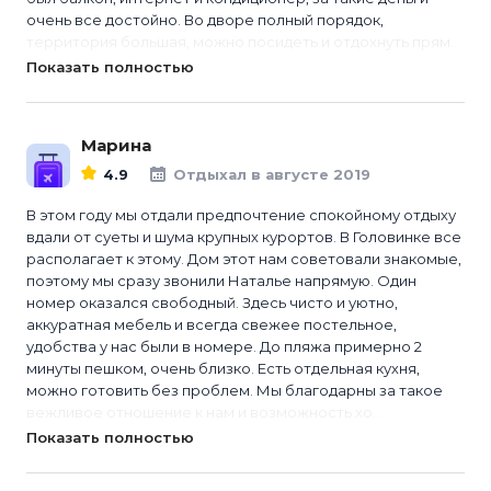
очень все достойно. Во дворе полный порядок,
территория большая, можно посидеть и отдохнуть прям...
Показать полностью
Марина
4.9
Отдыхал в августе 2019
В этом году мы отдали предпочтение спокойному отдыху
вдали от суеты и шума крупных курортов. В Головинке все
располагает к этому. Дом этот нам советовали знакомые,
поэтому мы сразу звонили Наталье напрямую. Один
номер оказался свободный. Здесь чисто и уютно,
аккуратная мебель и всегда свежее постельное,
удобства у нас были в номере. До пляжа примерно 2
минуты пешком, очень близко. Есть отдельная кухня,
можно готовить без проблем. Мы благодарны за такое
вежливое отношение к нам и возможность хо...
Показать полностью