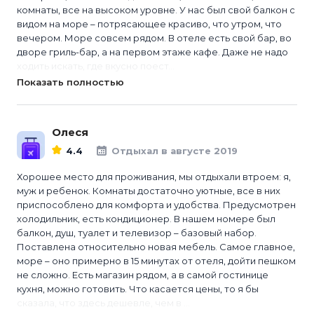
комнаты, все на высоком уровне. У нас был свой балкон с
видом на море – потрясающее красиво, что утром, что
вечером. Море совсем рядом. В отеле есть свой бар, во
дворе гриль-бар, а на первом этаже кафе. Даже не надо
ходить искать, где вкусно поест...
Показать полностью
Олеся
4.4
Отдыхал в августе 2019
Хорошее место для проживания, мы отдыхали втроем: я,
муж и ребенок. Комнаты достаточно уютные, все в них
приспособлено для комфорта и удобства. Предусмотрен
холодильник, есть кондиционер. В нашем номере был
балкон, душ, туалет и телевизор – базовый набор.
Поставлена относительно новая мебель. Самое главное,
море – оно примерно в 15 минутах от отеля, дойти пешком
не сложно. Есть магазин рядом, а в самой гостинице
кухня, можно готовить. Что касается цены, то я бы
сказала, что здесь дешевле, чем в ...