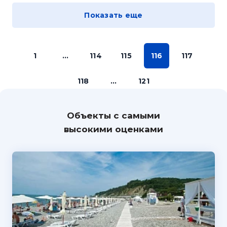
Показать еще
1
...
114
115
116
117
118
...
121
Объекты с самыми
высокими оценками