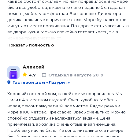
как все обстоит с жильем, но нам понравилось. В номере
были все удобства, в комнате явно недавно был сделан
ремонт, мебель комфортная. Все красиво. Директора
домика вежливые и приятные люди. Море буквально три
минуты от места проживания. По дороге есть магазины, а
во дворе кухня. Можно спокойно готовить есть, т.к. в
номере предусмотрен ст...
Показать полностью
Алексей
4.7
Отдыхал в августе 2019
Гостевой дом «Лазурит»
Хороший гостевой дом, нашей семье понравилось. Мы
жили в 4-х местном с кухней. Очень удобно. Мебель
новая, ремонт аккуратный, все чистое. Рядом речка и
море в 100 метрах. Прекрасно. Здесь очень тихо, можно
спокойно отдыхать и наслаждаться видами. Цена
приемлемая, а хозяйка очень отзывчивая женщина.
Проблем у нас не было. Из дополнительного: в номере
был балкон, интернет и кондиционер, за такие деньги