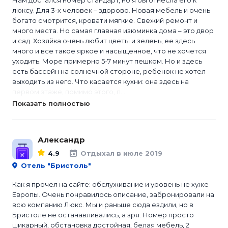
Нам достался номер стандарт, но я бы отнесла его к
люксу. Для 3-х человек – здорово. Новая мебель и очень
богато смотрится, кровати мягкие. Свежий ремонт и
много места. Но самая главная изюминка дома – это двор
и сад. Хозяйка очень любит цветы и зелень, ее здесь
много и все такое яркое и насыщенное, что не хочется
уходить. Море примерно 5-7 минут пешком. Но и здесь
есть бассейн на солнечной стороне, ребенок не хотел
выходить из него. Что касается кухни: она здесь на
первом этаже, помимо этого, п...
Показать полностью
Александр
4.9
Отдыхал в июле 2019
Отель "Бристоль"
Как я прочел на сайте: обслуживание и уровень не хуже
Европы. Очень понравилось описание, забронировали на
всю компанию Люкс. Мы и раньше сюда ездили, но в
Бристоле не останавливались, а зря. Номер просто
шикарный, обстановка достойная, белая мебель, 2