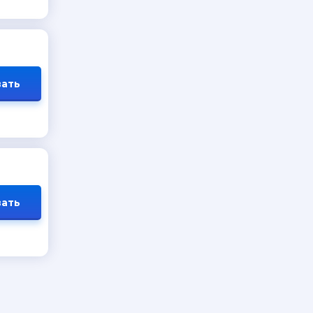
ать
ать