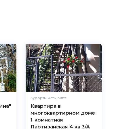
Курорты Ялты, Ялта
ина"
Квартира в
многоквартирном доме
1-комнатная
Партизанская 4 кв 3/А