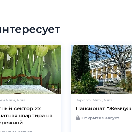
интересует
ты Ялты, Ялта
Курорты Ялты, Ялта
тный сектор 2х
Пансионат "Жемчуж
натная квартира на
Открытие август
ережной
крытие август