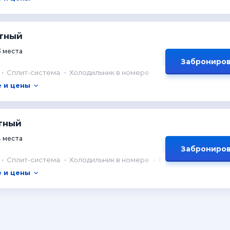
стный
3 места
Заброниров
Сплит-система
Холодильник в номере
 и цены
тный
4 места
Заброниров
Сплит-система
Холодильник в номере
Балкон
 и цены