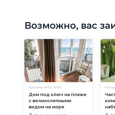
Возможно, вас за
Курорты Ялты, Ялта
Курор
Дом под ключ на пляже
Час
с великолепными
ком
видом на море
наб
Открытие август
От