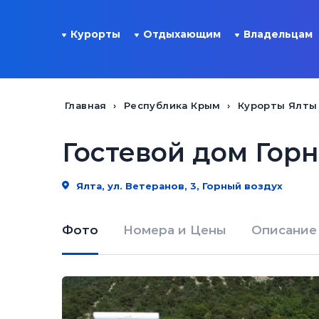
Курорты
Отдыхающим
Владельцам
Главная
Республика Крым
Курорты Ялты
Гостевой дом Гор
Ялта, ул. Ветеранов, 3, Горный воздух
Фото
Номера и Цены
Описание