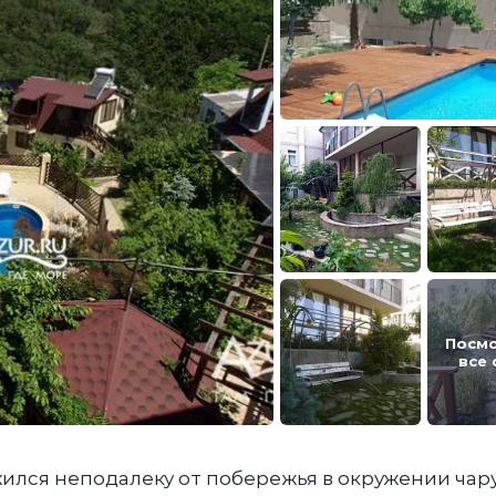
Посм
все
жился неподалеку от побережья в окружении ча