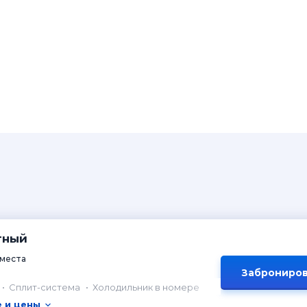
тный
 места
Заброниров
Сплит-система
Холодильник в номере
 и цены