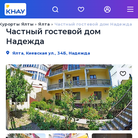
Курорты Ялты
Ялта
Частный гостевой дом Надежда
Частный гостевой дом
Надежда
Ялта, Киевская ул., 34Б, Надежда