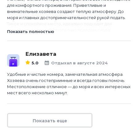
для комфортного проживания. Приветливые и
внимательные хозяева создают теплую атмосферу. До
моря и главных достопримечательностей рукой подать.
Тихое и спокойное место, идеально подходит для
семейного отдыха. Обязательно приедем снова!
Показать полностью
Елизавета
5.0
Отдыхал в августе 2024
Удобные и чистые номера, замечательная атмосфера.
Хозяева очень гостеприимные и всегда готовы помочь.
Местоположение отличное — до моря и всех интересных
мест всего несколько минут.
Показать еще