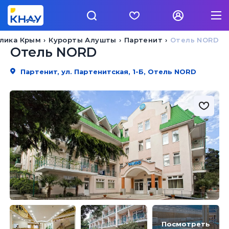
лика Крым
Курорты Алушты
Партенит
Отель NORD
Отель NORD
Партенит, ул. Партенитская, 1-Б, Отель NORD
Посмотреть