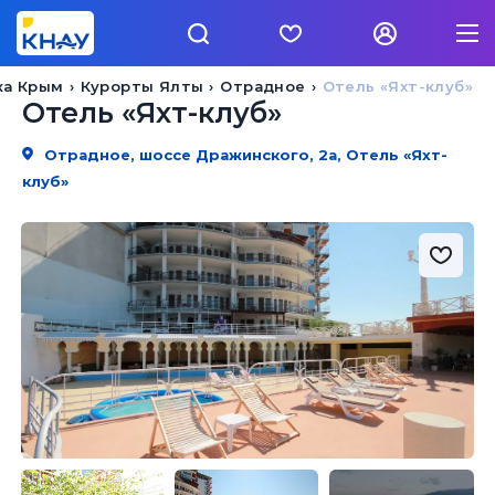
ка Крым
Курорты Ялты
Отрадное
Отель «Яхт-клуб»
Отель «Яхт-клуб»
Отрадное, шоссе Дражинского, 2а, Отель «Яхт-
клуб»