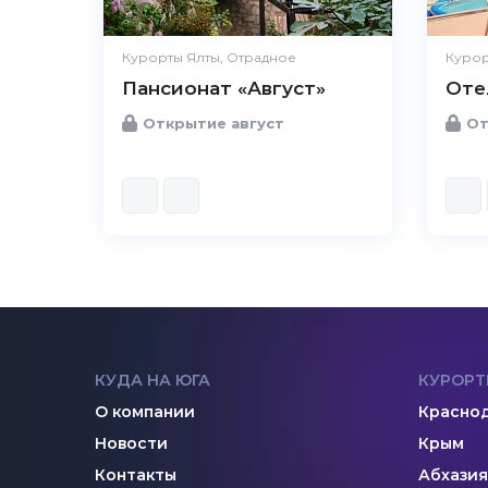
Курорты Ялты, Отрадное
Курор
Пансионат «Август»
Оте
Открытие август
От
КУДА НА ЮГА
КУРОРТ
О компании
Краснод
Новости
Крым
Контакты
Абхазия