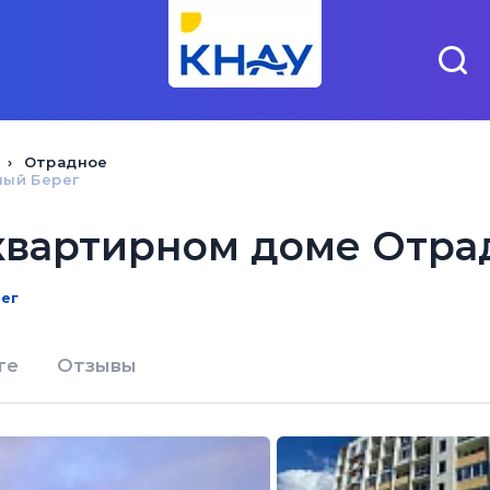
Отрадное
ный Берег
квартирном доме Отра
рег
те
Отзывы