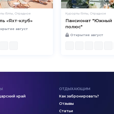
ты Ялты, Отрадное
Курорты Ялты, Отрадное
ль «Яхт-клуб»
Пансионат "Южный
полюс"
крытие август
Открытие август
Ы
ОТДЫХАЮЩИМ
арский край
Как забронировать?
Отзывы
Статьи