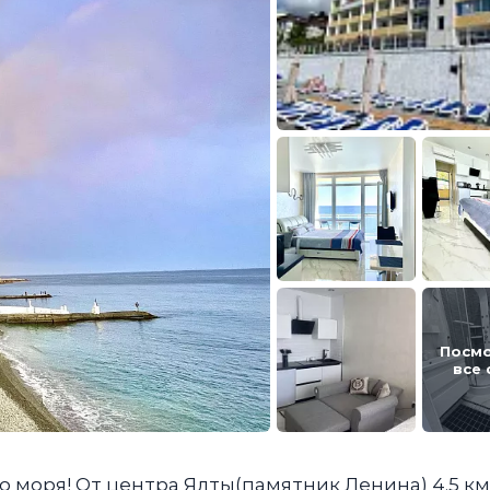
Посм
все
о моря! От центра Ялты(памятник Ленина) 4.5 км