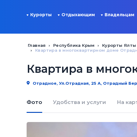
Курорты
Отдыхающим
Владельцам
Главная
Республика Крым
Курорты Ялты
Квартира в многоквартирном доме Отрад
Квартира в много
Отрадное, Ул.Отрадная, 25 А, Отрадный Бе
Фото
Удобства и услуги
На кар