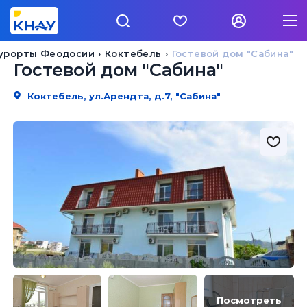
урорты Феодосии
Коктебель
Гостевой дом "Сабина"
Гостевой дом "Сабина"
Коктебель, ул.Арендта, д.7, "Сабина"
Посмотреть