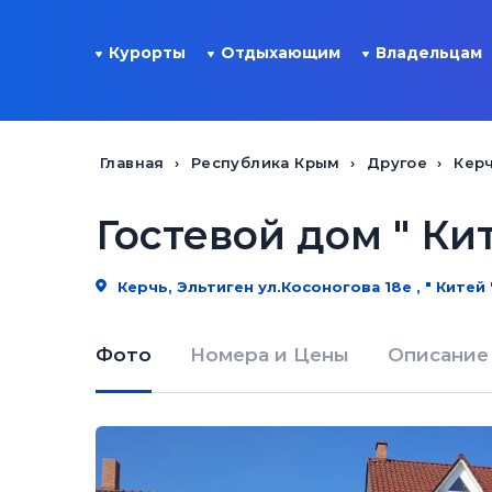
Курорты
Отдыхающим
Владельцам
Главная
Республика Крым
Другое
Кер
Гостевой дом " Кит
Керчь, Эльтиген ул.Косоногова 18е , " Китей 
Фото
Номера и Цены
Описание