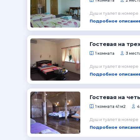
1 комната
2 места
Душ и туалет в номере
Подробное описание
Гостевая на тре
1 комната
3 мест
Душ и туалет в номере
Подробное описание
Гостевая на чет
1 комната 41 м2
4
Душ и туалет в номере
Подробное описание