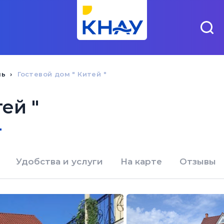
чь
Гостевой дом " Китей "
ей "
"
Удобства и услуги
На карте
Отзывы