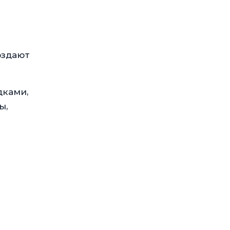
оздают
дками,
ы,