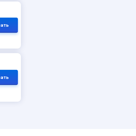
ать
ать