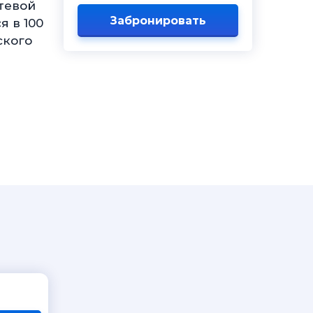
тевой
Забронировать
я в 100
ского