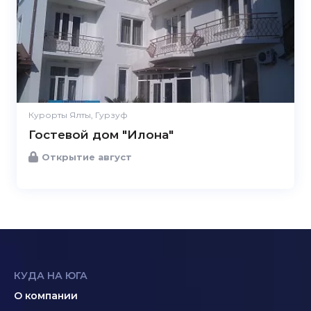
Курорты Ялты, Гурзуф
Гостевой дом "Илона"
Открытие август
КУДА НА ЮГА
О компании