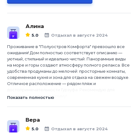
Алина
5.0
Отдыхал в августе 2024
Проживание в "Полуостров Комфорта" превзошло все
ожидания! Дом полностью соответствует описанию —
уютный, стильный и идеально чистый. Панорамные виды
на море и горы создают атмосферу полного релакса. Все
удобства продуманы до мелочей: просторные комнаты,
современная кухня и зона для отдыха на свежем воздухе.
Отличное расположение — рядом пляж и
достопримечательности Гурзуфа. Рекомендую для
идеального отдыха в Крыму!
Показать полностью
Вера
5.0
Отдыхал в августе 2024