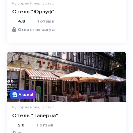
Курорты Ялты, Гурзуф
Отель "Юрзуф"
4.8
1 отзыв
Открытие август
5.0
Акция!
Курорты Ялты, Гурзуф
Отель "Таверна"
5.0
1 отзыв