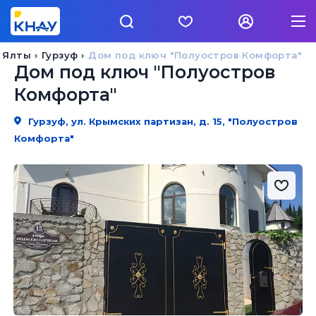
 Ялты
Гурзуф
Дом под ключ "Полуостров Комфорта"
Дом под ключ "Полуостров
Комфорта"
Гурзуф, ул. Крымских партизан, д. 15, "Полуостров
Комфорта"