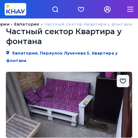
ории
Евпатория
Частный сектор Квартира у фонтана
Частный сектор Квартира у
фонтана
Евпатория, Переулок Лукечева 5, Квартира у
фонтана