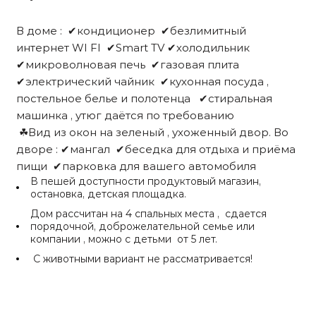
В доме : ✔кондиционер ✔безлимитный
интернет WI FI ✔Smart TV ✔холодильник
✔микроволновая печь ✔газовая плита
✔электрический чайник ✔кухонная посуда ,
постельное белье и полотенца ✔стиральная
машинка , утюг даётся по требованию
☘Вид из окон на зеленый , ухоженный двор. Во
дворе : ✔мангал ✔беседка для отдыха и приёма
пищи ✔парковка для вашего автомобиля
В пешей доступности продуктовый магазин,
остановка, детская площадка.
Дом рассчитан на 4 спальных места , сдается
порядочной, доброжелательной семье или
компании , можно с детьми от 5 лет.
С животными вариант не рассматривается!