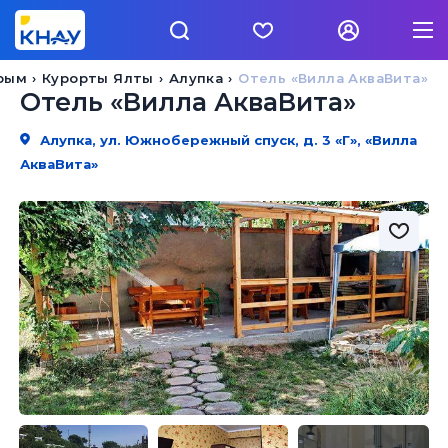
рым
Курорты Ялты
Алупка
Отель «Вилла АкваВита»
Отель «Вилла АкваВита»
Алупка, ул. Южнобережный спуск, д. 3 «Г», «Вилла
АкваВита»