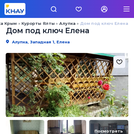
ка Крым
Курорты Ялты
Алупка
Дом под ключ Елена
Дом под ключ Елена
Алупка, Западная 1, Елена
Посмотреть