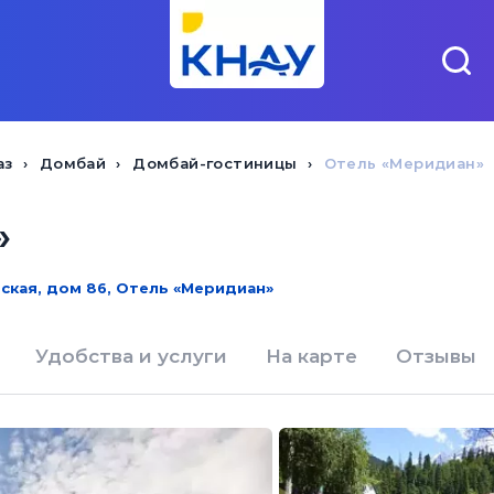
аз
Домбай
Домбай-гостиницы
Отель «Меридиан»
»
ская, дом 86, Отель «Меридиан»
Удобства и услуги
На карте
Отзывы