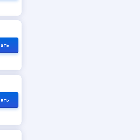
ать
ать