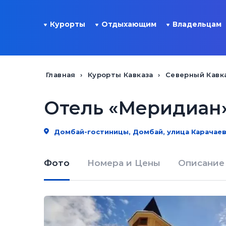
Курорты
Отдыхающим
Владельцам
Главная
Курорты Кавказа
Северный Кавк
Отель «Меридиан
Домбай-гостиницы, Домбай, улица Карачаев
Фото
Номера и Цены
Описание