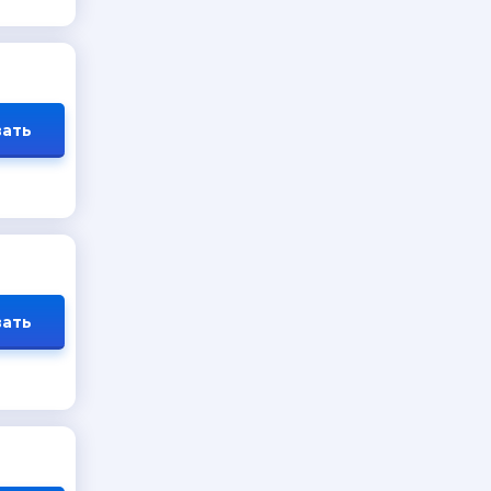
ать
ать