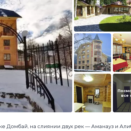
Посм
все
е Домбай, на слиянии двух рек — Аманауз и Али