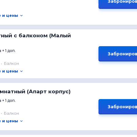
Заброниров
 и цены
тный с балконом (Малый
 + 1 доп.
Заброниров
Балкон
 и цены
омнатный (Апарт корпус)
 + 1 доп.
Заброниров
Балкон
 и цены