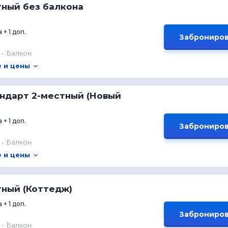
тный без балкона
 + 1 доп.
Заброниров
Балкон
 и цены
ндарт 2-местный (Новый
 + 1 доп.
Заброниров
Балкон
 и цены
тный (Коттедж)
 + 1 доп.
Заброниров
Балкон