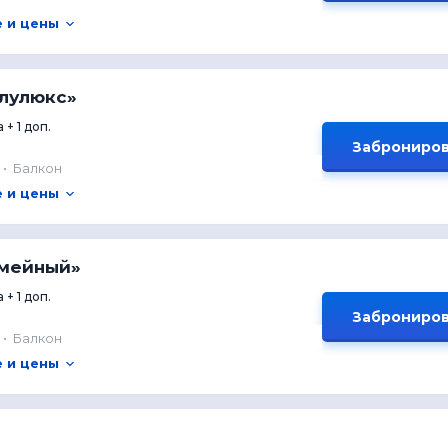
 и цены
олулюкс»
 + 1 доп.
Заброниров
Балкон
 и цены
емейный»
 + 1 доп.
Заброниров
Балкон
 и цены