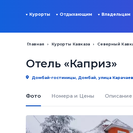
Курорты
Отдыхающим
Владельцам
Главная
Курорты Кавказа
Северный Кавк
Отель «Каприз»
Домбай-гостиницы, Домбай, улица Карачаевс
Фото
Номера и Цены
Описание