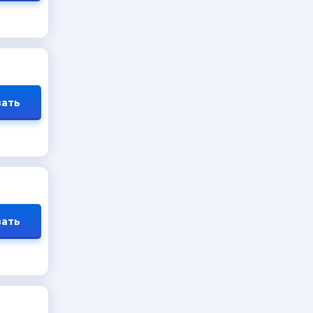
ать
ать