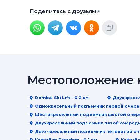
Поделитесь с друзьями
Местоположение н
Dombai Ski Lift • 0,2 км
Двухкресел
Однокресельный подъемник первой очереди
Шестикресельный подъемник шестой очеред
Двухкресельный подъемник пятой очереди к
Двух-кресельный подъемник четвертой оче
Кафе/бар Freedom • 0,1 км
Кафе/ба