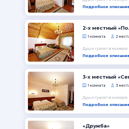
Подробное описание
2-х местный «П
1 комната
2 места
Душ и туалет в номере
Подробное описание
3-х местный «С
1 комната
3 места
Душ и туалет в номере
Подробное описание
«Дружба»