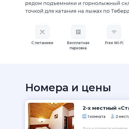
рядом подъемники и горнолыжный скло
точкой для катания на лыжах по Тебер
С питанием
Бесплатная
Free Wi-Fi
парковка
Номера и цены
2-х местный «Ст
1 комната
2 мест
Душ и туалет в номере