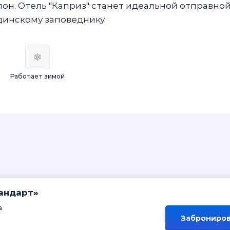
н. Отель "Каприз" станет идеальной отправно
динскому заповеднику.
Работает зимой
андарт»
а
Заброниров