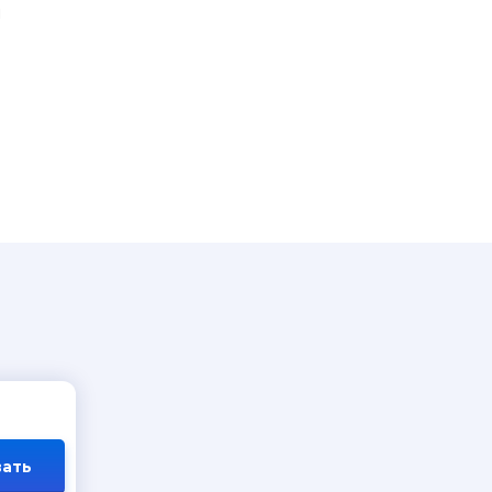
й
ать