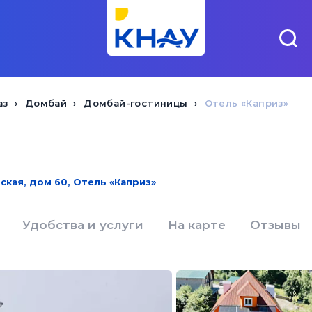
аз
Домбай
Домбай-гостиницы
Отель «Каприз»
кая, дом 60, Отель «Каприз»
Удобства и услуги
На карте
Отзывы