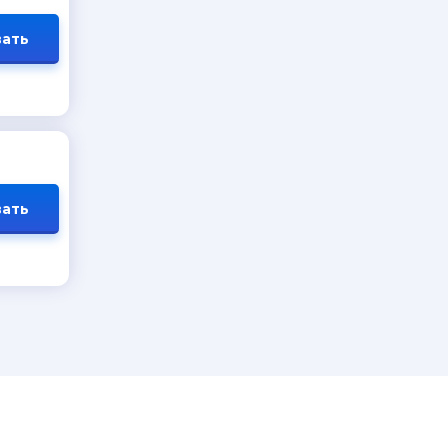
ать
ать