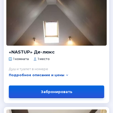
«NASTUP» Де-люкс
1 комната
1 место
Душ и туалет в номере
Подробное описание и цены
Забронировать