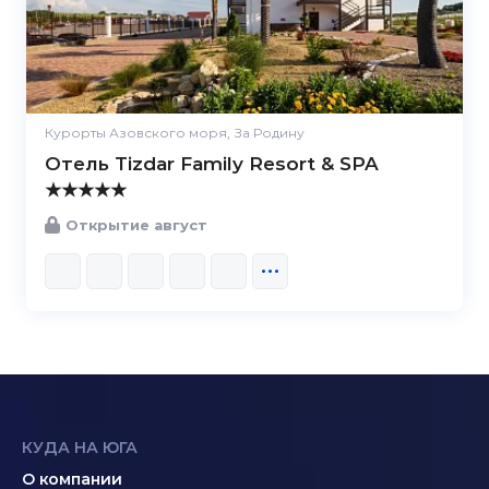
Курорты Азовского моря, За Родину
Отель Tizdar Family Resort & SPA
★★★★★
Открытие август
КУДА НА ЮГА
О компании