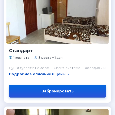
Стандарт
1 комната
3 места + 1 доп.
Душ и туалет в номере
Сплит-система
Холодильник в н
Подробное описание и цены
Забронировать