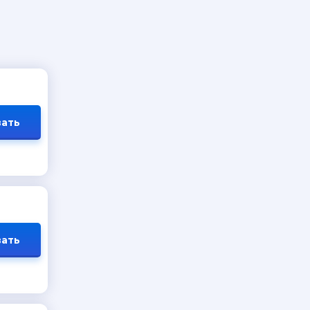
ать
ать