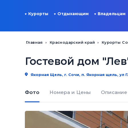
Курорты
Отдыхающим
Владельцам
Главная
Краснодарский край
Курорты Со
Гостевой дом "Лев
Якорная Щель, г. Сочи, п. Якорная щель, ул Гл
Фото
Номера и Цены
Описание