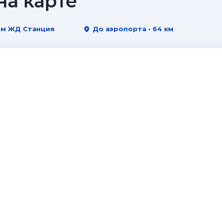
а карте
0 м ЖД Станция
До аэропорта • 64 км