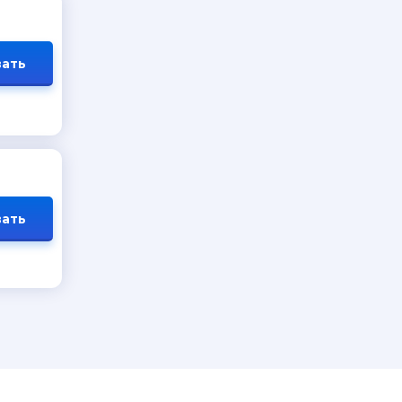
ать
ать