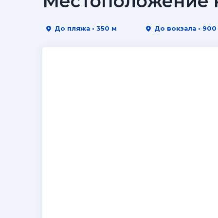
Местоположение н
До пляжа • 350 м
До вокзала • 90