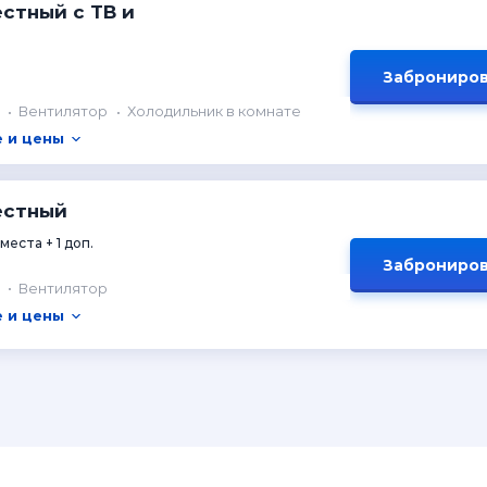
стный с ТВ и
Заброниров
Вентилятор
Холодильник в комнате
 и цены
естный
 места + 1 доп.
Заброниров
Вентилятор
 и цены