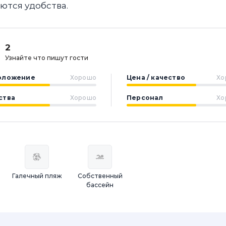
ются удобства.
2
Узнайте что пишут гости
оложение
Хорошо
Цена / качество
Хо
ства
Хорошо
Персонал
Хо
Галечный пляж
Собственный
бассейн