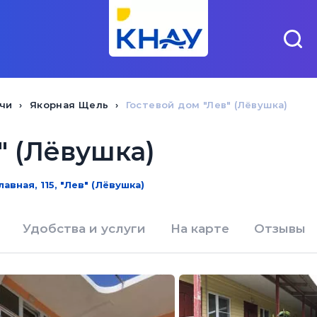
чи
Якорная Щель
Гостевой дом "Лев" (Лёвушка)
" (Лёвушка)
авная, 115, "Лев" (Лёвушка)
Удобства и услуги
На карте
Отзывы