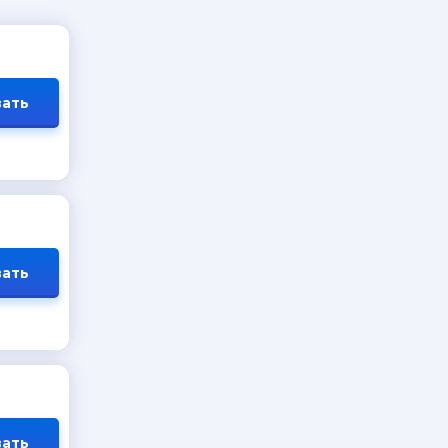
ать
ать
ать