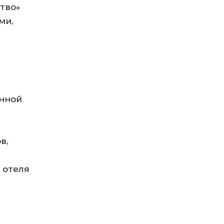
тво»
ми,
енной
в,
 отеля