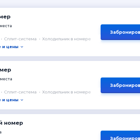
мер
 места
Заброниров
Сплит-система
Холодильник в номере
 и цены
омер
 места
Заброниров
Сплит-система
Холодильник в номере
 и цены
й номер
а
Заброниров