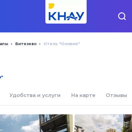
напы
Витязево
Отель "Оливия"
я"
Удобства и услуги
На карте
Отзывы