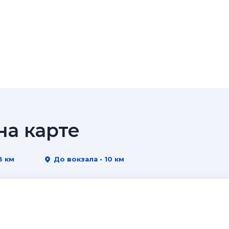
а карте
8 км
До вокзала • 10 км