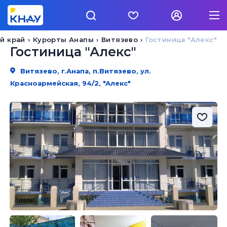
й край
Курорты Анапы
Витязево
Гостиница "Алекс"
Гостиница "Алекс"
Витязево, г.Анапа, п.Витязево, ул.
Красноармейская, 94/2, "Алекс"