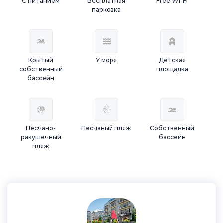
С питанием
Бесплатная
Free Wi-Fi
парковка
Крытый
У моря
Детская
собственный
площадка
бассейн
Песчано-
Песчаный пляж
Собственный
ракушечный
бассейн
пляж