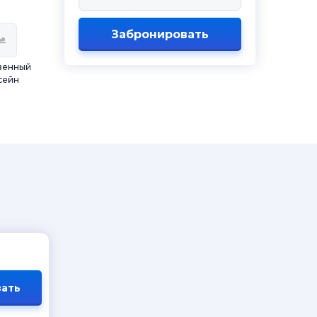
Забронировать
венный
сейн
ать