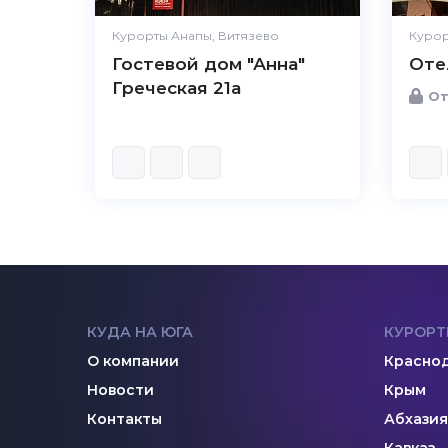
Курорты Анапы, Витязево
Курор
Гостевой дом "Анна"
Оте
Греческая 21а
От
КУДА НА ЮГА
КУРОРТ
О компании
Краснод
Новости
Крым
Контакты
Абхазия