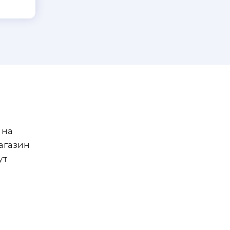
 на
агазин
ут