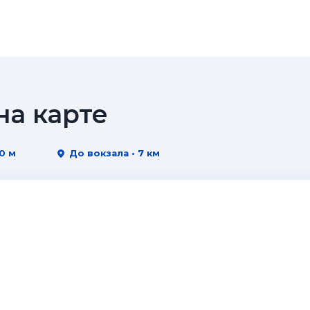
а карте
0 м
До вокзала • 7 км