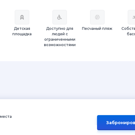
Детская
Доступно для
Песчаный пляж
Собст
площадка
людей с
бас
ограниченными
возможностями
 места
Заброниров