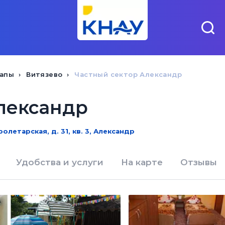
напы
Витязево
Частный сектор Александр
лександр
ролетарская, д. 31, кв. 3, Александр
Удобства и услуги
На карте
Отзывы