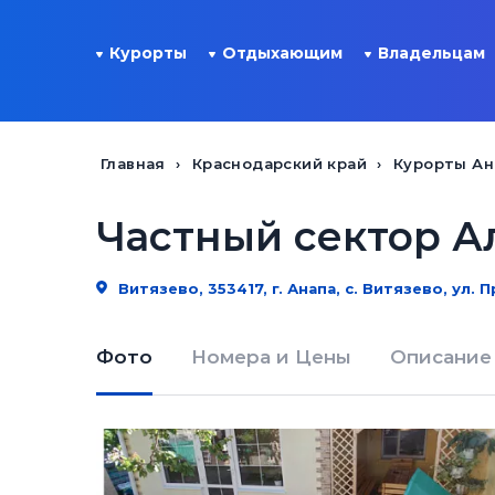
Курорты
Отдыхающим
Владельцам
Главная
Краснодарский край
Курорты А
Частный сектор А
Витязево, 353417, г. Анапа, с. Витязево, ул. П
Фото
Номера и Цены
Описание