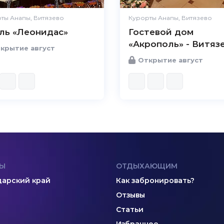
ты Анапы, Витязево
Курорты Анапы, Витязево
ль «Леонидас»
Гостевой дом
«Акрополь» - Витяз
крытие август
Открытие август
Ы
ОТДЫХАЮЩИМ
арский край
Как забронировать?
Отзывы
Статьи