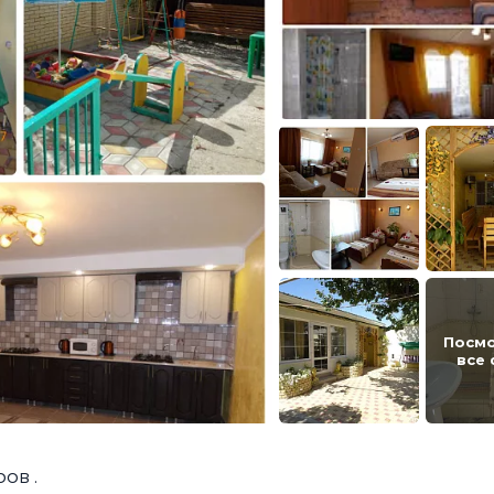
Посм
все
ов .